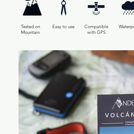
Tested on
Easy to use
Compatible
Waterp
Mountain
with GPS