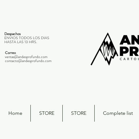
Despachos
ENVIOS TODOS LOS DIAS
HASTA LAS 13 HRS.
Correo
ventas@andesprofundo.com
contacto@andesprofundo.com
Home
STORE
STORE
Complete list